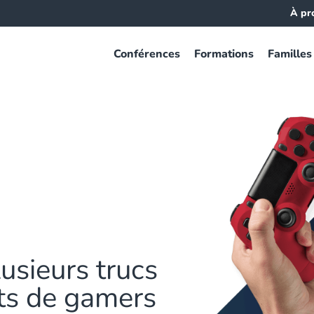
À pr
Conférences
Formations
Familles
lusieurs trucs
nts de gamers