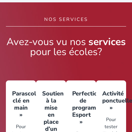
NOS SERVICES
Avez-vous vu nos
services
pour les écoles?
Parascolaire
Soutien
Perfectionnement
Activité
clé en
à la
de
ponctuell
main
mise
programme
»
»
en
Esport
Pour
place
»
Pour
tester
d’un