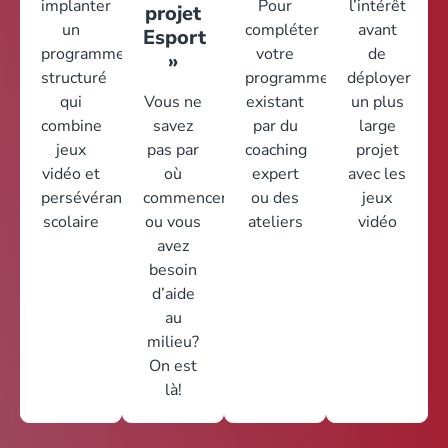
implanter
Pour
l’intérêt
projet
un
compléter
avant
Esport
programme
votre
de
»
structuré
programme
déployer
qui
Vous ne
existant
un plus
combine
savez
par du
large
jeux
pas par
coaching
projet
vidéo et
où
expert
avec les
persévérance
commencer
ou des
jeux
scolaire
ou vous
ateliers
vidéo
avez
besoin
d’aide
au
milieu?
On est
là!